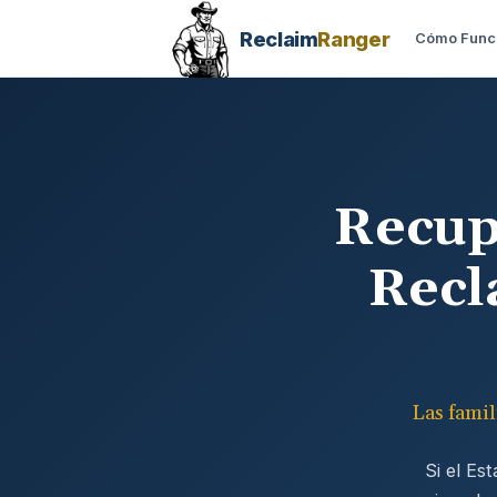
Reclaim
Ranger
Cómo Func
Recup
Recl
Las fami
Si el Es