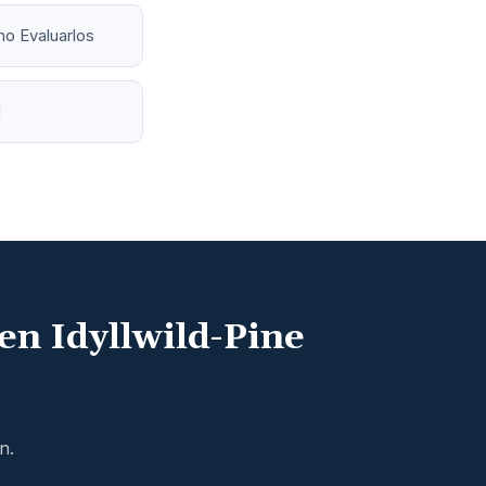
o Evaluarlos
d
en Idyllwild-Pine
n.