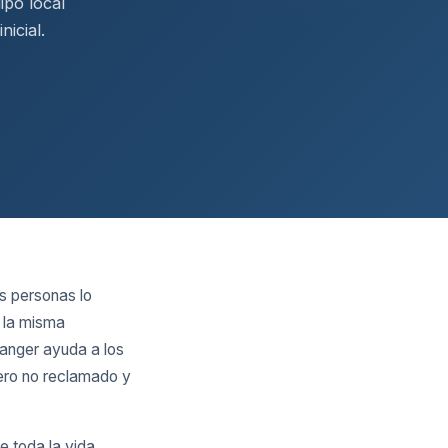
ipo local
nicial.
s personas lo
a la misma
Ranger ayuda a los
nero no reclamado y
e toda la vida,