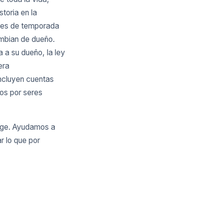
toria en la
ntes de temporada
ambian de dueño.
 a su dueño, la ley
era
incluyen cuentas
dos por seres
rage. Ayudamos a
r lo que por