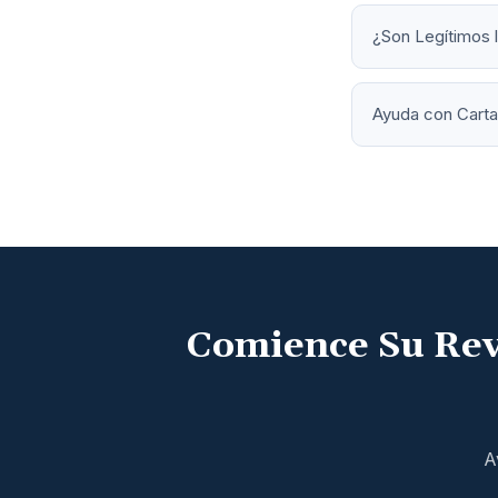
¿Son Legítimos 
Ayuda con Cart
Comience Su Revi
A