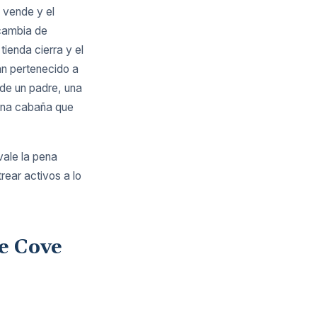
 vende y el
 cambia de
tienda cierra y el
an pertenecido a
de un padre, una
 una cabaña que
 vale la pena
ear activos a lo
ne Cove