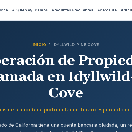
iona
A Quién Ayudamos
Preguntas Frecuentes
Acerca de
Artícu
INICIO
/ IDYLLWILD-PINE COVE
eración de Propie
amada en Idyllwild
Cove
lias de la montaña podrían tener dinero esperando en 
tado de California tiene una cuenta bancaria olvidada, un 