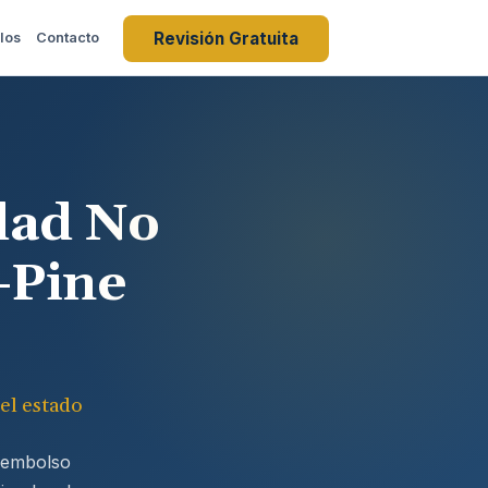
Revisión Gratuita
los
Contacto
dad No
-Pine
el estado
reembolso