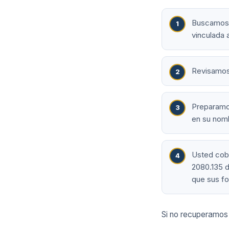
Buscamos e
vinculada a
Revisamos 
Preparamos
en su nom
Usted cobr
2080.135 d
que sus fo
Si no recuperamos 