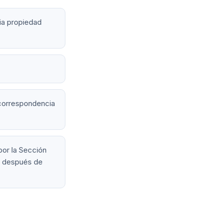
nia propiedad
 correspondencia
por la Sección
lo después de