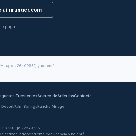
claimranger.com
 no paga
o Mirage #26402861) y no está
eguntas Frecuentes
Acerca de
Artículos
Contacto
 Desert
Palm Springs
Rancho Mirage
ancho Mirage #26402861.
de activos independiente con licencia y no está