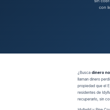
sin cobr
con li
¿Busca
dinero no
llaman dinero perd
propiedad que el E
residentes de Idyl
recuperarlo, sin cos
Idyllwild y Pine Co