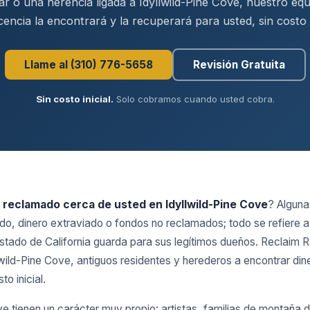
ar o una herencia ligada a Idyllwild-Pine Cove, nuestro equ
cencia la encontrará y la recuperará para usted, sin costo i
Llame al (310) 776-5658
Revisión Gratuita
Sin costo inicial.
Solo cobramos cuando usted cobra.
 reclamado cerca de usted en Idyllwild-Pine Cove
? Alguna
ido, dinero extraviado o fondos no reclamados; todo se refiere 
stado de California guarda para sus legítimos dueños. Reclaim 
lwild-Pine Cove, antiguos residentes y herederos a encontrar di
to inicial.
ve tienen un carácter muy propio: artistas, familias de montaña d