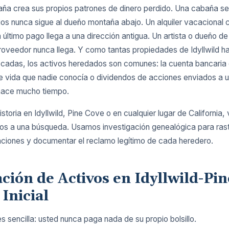
aña crea sus propios patrones de dinero perdido. Una cabaña se
ios nunca sigue al dueño montaña abajo. Un alquiler vacacional
 último pago llega a una dirección antigua. Un artista o dueño de 
oveedor nunca llega. Y como tantas propiedades de Idyllwild h
écadas, los activos heredados son comunes: la cuenta bancaria 
de vida que nadie conocía o dividendos de acciones enviados a
hace mucho tiempo.
historia en Idyllwild, Pine Cove o en cualquier lugar de California,
os a una búsqueda. Usamos investigación genealógica para rastr
aciones y documentar el reclamo legítimo de cada heredero.
ión de Activos en Idyllwild-Pi
 Inicial
 sencilla: usted nunca paga nada de su propio bolsillo.