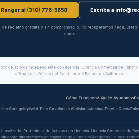
 Ranger al (310) 776-5658
Escriba a info@re
n de reclamo gratuita y sin compromiso. Si no recuperamos nada, usted
nada.
ador de activos independiente con licencia (Licencia Comercial de Ranch
afiliado a la Oficina del Contralor del Estado de California.
Cómo Funciona
A Quién Ayudamos
Pr
 Hot Springs
Idyllwild-Pine Cove
Indian Wells
Indio
Joshua Tree
La Quinta
Palm
 Localizador Profesional de Activos con Licencia. Licencia Comercial de R
 sin costo directamente en
claimit.ca.gov
. Reclaim Ranger es un localizador 