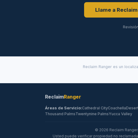
Llame a Reclaim
Revisió
Reclaim Ranger es un localiz
Reclaim
Ranger
Áreas de Servicio:
Cathedral City
Coachella
Desert
Thousand Palms
Twentynine Palms
Yucca Valley
© 2026 Reclaim Ranger.
Usted puede verificar propiedad no reclamada